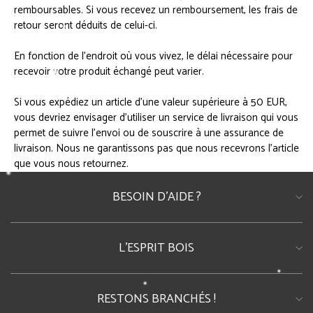
remboursables. Si vous recevez un remboursement, les frais de
retour seront déduits de celui-ci.
En fonction de l’endroit où vous vivez, le délai nécessaire pour
recevoir votre produit échangé peut varier.
Si vous expédiez un article d’une valeur supérieure à 50 EUR,
vous devriez envisager d’utiliser un service de livraison qui vous
permet de suivre l’envoi ou de souscrire à une assurance de
livraison. Nous ne garantissons pas que nous recevrons l’article
que vous nous retournez.
BESOIN D'AIDE ?
Foire Aux Questions
Tél : 06.98.39.33.22
L'ESPRIT BOIS
E-mail : contact@lespritbois.fr
• Qui Sommes-nous?
• Notre Blog
RESTONS BRANCHÉS !