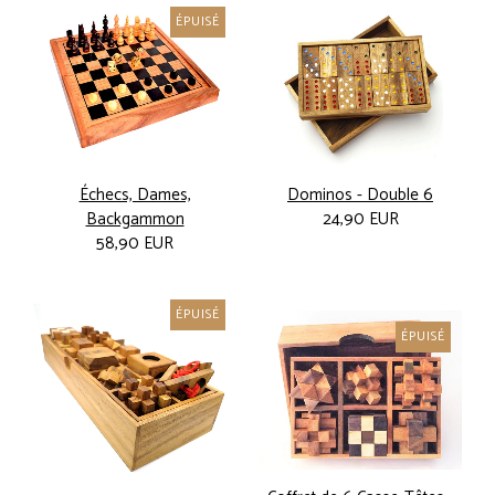
ÉPUISÉ
Échecs, Dames,
Dominos - Double 6
Backgammon
24,90 EUR
58,90 EUR
ÉPUISÉ
ÉPUISÉ
-11%