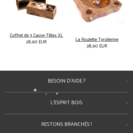
Coffret de 3 Casse-Têtes XL
La Roulette Tyrolienne
28,90 EUR
38,90 EUR
BESOIN D'AIDE ?
Foire Aux Questions
Tél : 06.98.39.33.22
L'ESPRIT BOIS
E-mail : contact@lespritbois.fr
• Qui Sommes-nous?
• Notre Blog
RESTONS BRANCHÉS !
• Règles et Solutions