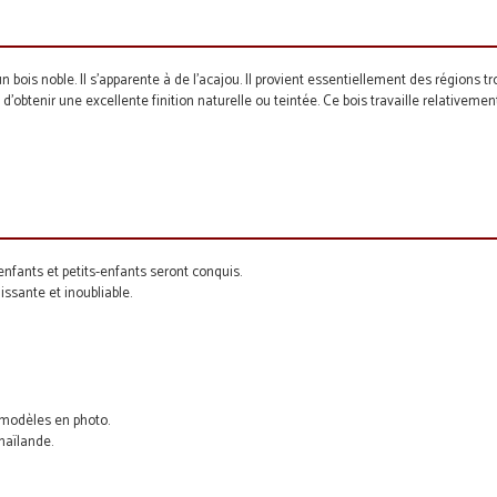
bois noble. Il s'apparente à de l'acajou. Il provient essentiellement des régions t
 d'obtenir une excellente finition naturelle ou teintée. Ce bois travaille relativem
E
 enfants et petits-enfants seront conquis.
issante et inoubliable.
s modèles en photo.
Thaïlande.