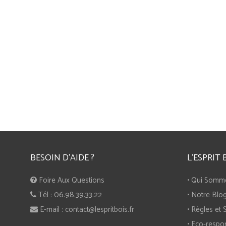
Jeu du Tock à 4
Dam
32,90 EUR
48,90 EUR
BESOIN D'AIDE ?
L'ESPRIT 
Foire Aux Questions
• Qui Somm
Tél : 06.98.39.33.22
• Notre Blo
E-mail : contact@lespritbois.fr
• Règles et 
• Eco-respon