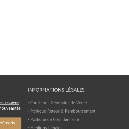
Double Tangram
34,90 EUR
INFORMATIONS LÉGALES
 et recevez
• Conditions Générales de Vente
 nouveautés!
• Politique Retour & Remboursement
• Politique de Confidentialité
• Mentions Légales