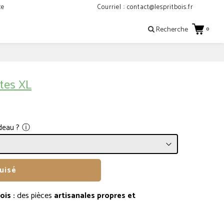
ce
Courriel : contact@lespritbois.fr
Recherche
0
êtes XL
ⓘ
deau ?
uisé
ois :
des
pièces
artisanales propres et