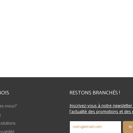
es Chinoises - Carrée - XL
Tri-Dominos (Triomino)
34,90 EUR
40,90 EUR
44,90 EUR
BOIS
RESTONS BRANCHÉS !
Inscrivez-vous à notre newsletter
es-nous?
l'actualité des promotions et des
g
Solutions
sabilité