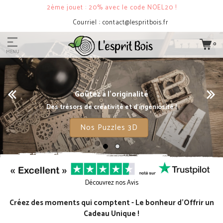
2ème jouet : 20% avec le code NOEL20 !
t@lespritbois.fr
Livraison Relais
0
MENU
Goûtez à l'originalité
Des trésors de créativité et d'ingéniosité !
Nos Puzzles 3D
Découvrez nos Avis
Créez des moments qui comptent - Le bonheur d'Offrir un
Cadeau Unique !