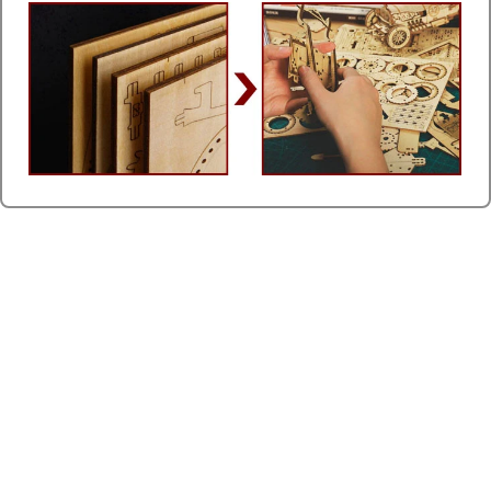
ÉPUISÉ
-7%