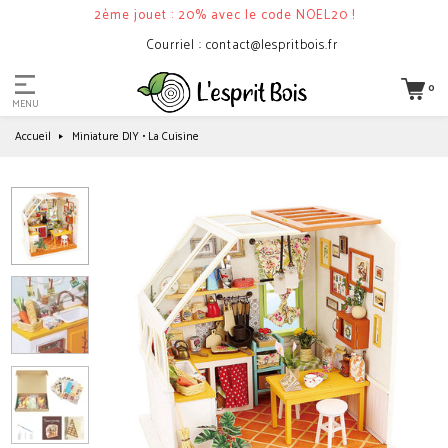
Complément
2ème jouet : 20% avec le code NOEL20 !
malin
Courriel : contact@lespritbois.fr
?
0
MENU
Accueil
Miniature DIY • La Cuisine