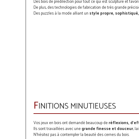
Des bois de prédilection pour tout ce qui est sculpture et favor
De plus, d
es
technologies de fabrication de très grande précisi
Des puzzles à la mode alliant un
style propre, sophistiqué
F
INITIONS MINUTIEUSES
Vos jeux en bois ont demandé beaucoup de
réflexions, d’ef
Ils sont travaillées avec une
grande finesse et douceur
, l
N'hésitez pas à contempler la beauté des cernes du bois.