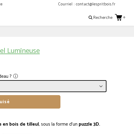
ce
Courriel : contact@lespritbois.fr
Recherche
0
fel Lumineuse
ⓘ
deau ?
uisé
en bois de tilleul
, sous la forme d'un
puzzle 3D.