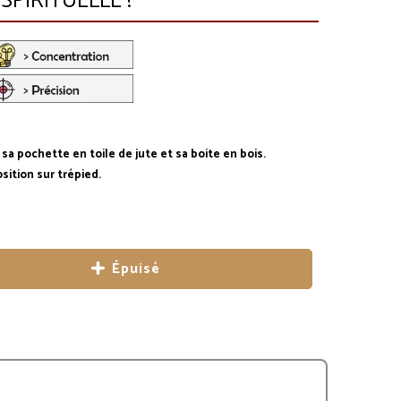
SPIRITUELLE !
a pochette en toile de jute et sa boite en bois.
ition sur trépied.
Épuisé