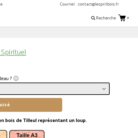
ce
Courriel : contact@lespritbois.fr
Recherche
0
Spirituel
ⓘ
deau ?
uisé
n bois de Tilleul représentant un loup.