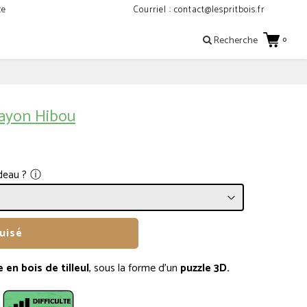
ce
Courriel : contact@lespritbois.fr
Recherche
0
rayon Hibou
ⓘ
deau ?
uisé
en bois de tilleul
, sous la forme d'un
puzzle 3D.