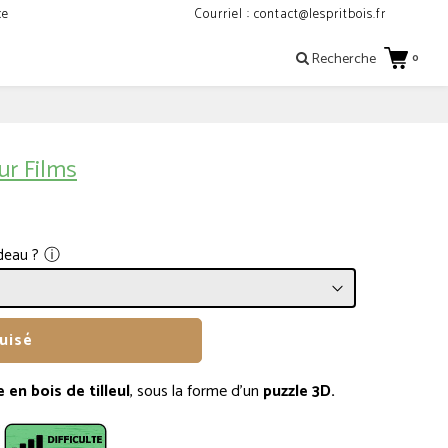
ce
Courriel : contact@lespritbois.fr
Recherche
0
ur Films
ⓘ
deau ?
uisé
en bois de tilleul
, sous la forme d'un
puzzle 3D.