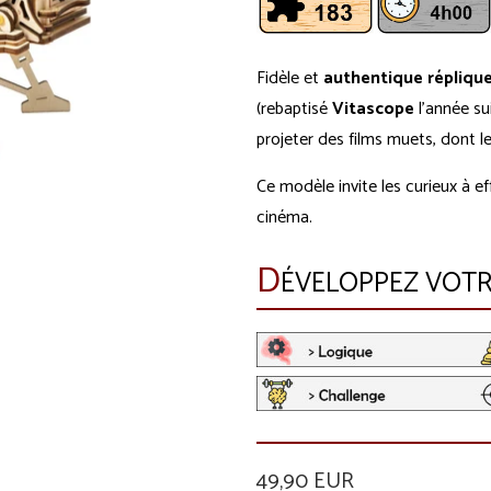
Fidèle et
authentique répliqu
(rebaptisé
Vitascope
l'année su
projeter des films muets, dont l
Ce modèle invite les curieux à e
cinéma.
D
ÉVELOPPEZ VOTRE
49,90 EUR