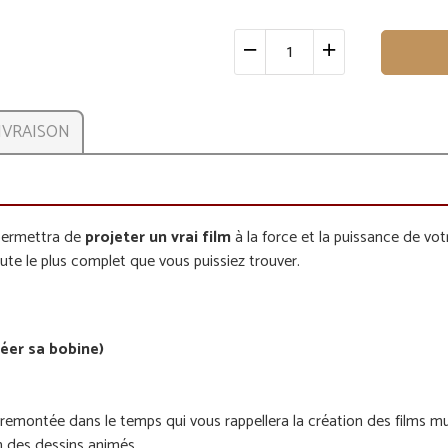
IVRAISON
 permettra de
projeter un vrai film
à la force et la puissance de vo
te le plus complet que vous puissiez trouver.
réer sa bobine
)
ne remontée dans le temps qui vous rappellera la création des films
on des dessins animés.